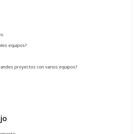
es
ples equipos?
andes proyectos con varios equipos?
jo
vamente: