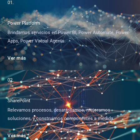
01.
Power Platform
Brindamos servicios en Power BI, Power Automate, Power
Apps, Power Virtual Agents.
Ver más
02.
SharePoint
Relevamos procesos, desarrollamos, mejoramos
soluciones, y construimos componentes a medida.
Ver más