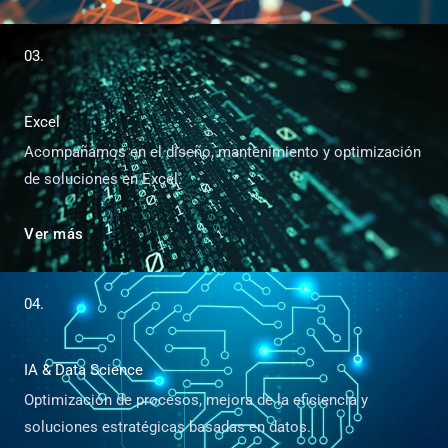
03.
Excel
Acompañamos en el diseño, mantenimiento y optimización
de soluciones en Excel.
Ver más
04.
IA & Data Science
Optimización de procesos, mejora de la eficiencia y
soluciones estratégicas basadas en datos.